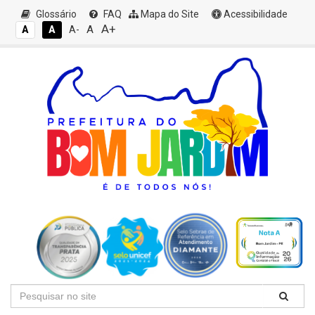
Glossário
FAQ
Mapa do Site
Acessibilidade
A+
A
A
A
A-