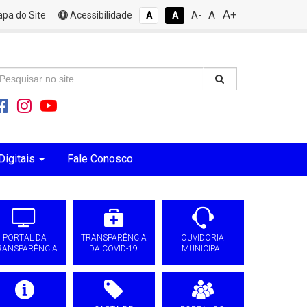
A+
A
pa do Site
Acessibilidade
A
A
A-
Digitais
Fale Conosco
PORTAL DA
TRANSPARÊNCIA
OUVIDORIA
RANSPARÊNCIA
DA COVID-19
MUNICIPAL