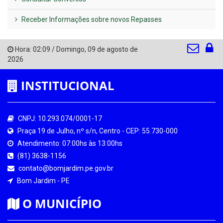
Receber Informações sobre novos Repasses
Hora:
02:09
/
Domingo
,
09 de agosto de
2026
INSTITUCIONAL
CNPJ: 10.293.074/0001-17
Praça 19 de Julho, nº s/n, Centro - CEP: 55.730-000
Atendimento: 07:00hs às 13:00hs
(81) 3638-1156
contato@bomjardim.pe.gov.br
Bom Jardim - PE
O MUNICÍPIO