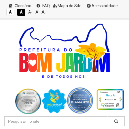
Glossário
FAQ
Mapa do Site
Acessibilidade
A+
A
A
A
A-