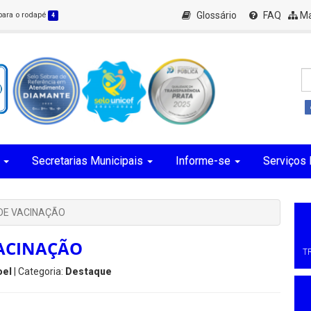
Glossário
FAQ
Ma
 para o rodapé
4
Secretarias Municipais
Informe-se
Serviços 
DE VACINAÇÃO
ACINAÇÃO
T
oel
| Categoria:
Destaque