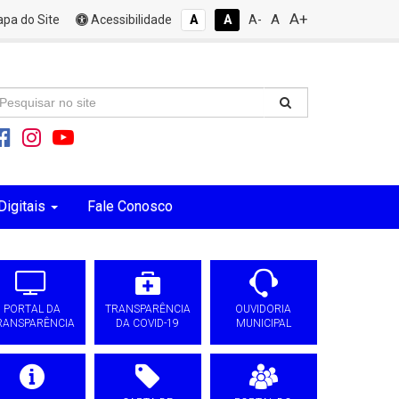
A+
A
pa do Site
Acessibilidade
A
A
A-
Digitais
Fale Conosco
PORTAL DA
TRANSPARÊNCIA
OUVIDORIA
RANSPARÊNCIA
DA COVID-19
MUNICIPAL