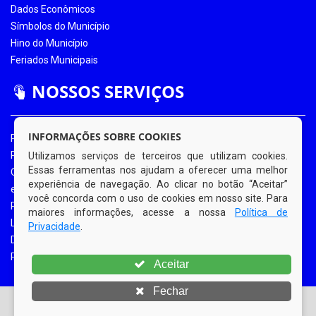
Dados Econômicos
Símbolos do Município
Hino do Município
Feriados Municipais
NOSSOS SERVIÇOS
INFORMAÇÕES SOBRE COOKIES
Portal da Transparência
Portal da Transparência COVID-19
Utilizamos serviços de terceiros que utilizam cookies.
Essas ferramentas nos ajudam a oferecer uma melhor
Ouvidoria Eletrônica
experiência de navegação. Ao clicar no botão “Aceitar”
e-SIC
você concorda com o uso de cookies em nosso site. Para
Processos de Licitação
maiores informações, acesse a nossa
Política de
Licitações em Andamento
Privacidade
.
Diário Oficial
Portal do Contribuinte
Aceitar
Fechar
© Copyright 2026 Prefeitura Municipal de Bom Jardim |