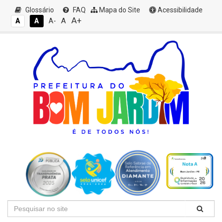
Glossário
FAQ
Mapa do Site
Acessibilidade
A+
A
A
A
A-