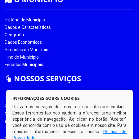
História do Município
Dados e Características
Geografia
Dados Econômicos
Símbolos do Município
Hino do Município
Feriados Municipais
NOSSOS SERVIÇOS
INFORMAÇÕES SOBRE COOKIES
Portal da Transparência
Portal da Transparência COVID-19
Utilizamos serviços de terceiros que utilizam cookies.
Essas ferramentas nos ajudam a oferecer uma melhor
Ouvidoria Eletrônica
experiência de navegação. Ao clicar no botão “Aceitar”
e-SIC
você concorda com o uso de cookies em nosso site. Para
Processos de Licitação
maiores informações, acesse a nossa
Política de
Licitações em Andamento
Privacidade
.