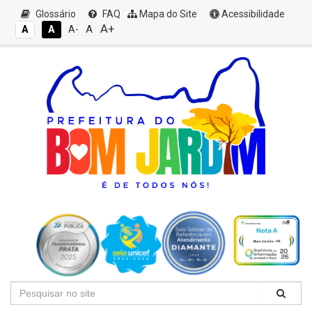
Glossário
FAQ
Mapa do Site
Acessibilidade
A+
A
A
A
A-