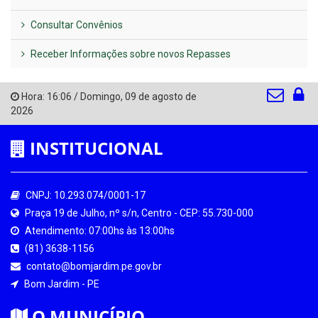
Consultar Convênios
Receber Informações sobre novos Repasses
Hora:
16:06
/
Domingo
,
09 de agosto de
2026
INSTITUCIONAL
CNPJ: 10.293.074/0001-17
Praça 19 de Julho, nº s/n, Centro - CEP: 55.730-000
Atendimento: 07:00hs às 13:00hs
(81) 3638-1156
contato@bomjardim.pe.gov.br
Bom Jardim - PE
O MUNICÍPIO