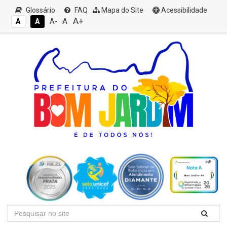
Glossário
FAQ
Mapa do Site
Acessibilidade
A+
A
A
A
A-