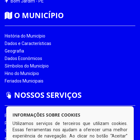
Bom Jardim - PE
O MUNICÍPIO
História do Município
Dados e Características
Geografia
Dados Econômicos
Símbolos do Município
Hino do Município
Feriados Municipais
NOSSOS SERVIÇOS
INFORMAÇÕES SOBRE COOKIES
Portal da Transparência
Portal da Transparência COVID-19
Utilizamos serviços de terceiros que utilizam cookies.
Essas ferramentas nos ajudam a oferecer uma melhor
Ouvidoria Eletrônica
experiência de navegação. Ao clicar no botão “Aceitar”
e-SIC