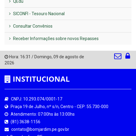
QEdu
SICONFI - Tesouro Nacional
Consultar Convênios
Receber Informações sobre novos Repasses
Hora:
16:31
/
Domingo
,
09 de agosto de
2026
INSTITUCIONAL
CNPJ: 10.293.074/0001-17
Praça 19 de Julho, nº s/n, Centro - CEP: 55.730-000
Atendimento: 07:00hs às 13:00hs
(81) 3638-1156
contato@bomjardim.pe.gov.br