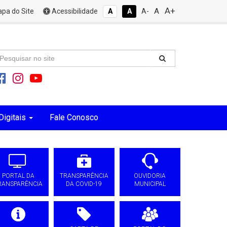
A+
A
pa do Site
Acessibilidade
A
A
A-
Digitais
Fale Conosco
PORTAL DA
TRANSPARÊNCIA
OUVIDORIA
RANSPARÊNCIA
DA COVID-19
MUNICIPAL