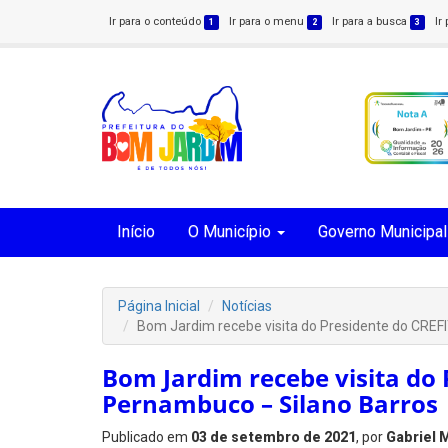
Ir para o conteúdo
Ir para o menu
Ir para a busca
Ir
1
2
3
Início
O Município
Governo Municipal
Página Inicial
Notícias
Bom Jardim recebe visita do Presidente do CREF
Bom Jardim recebe visita do 
Pernambuco – Silano Barros
Publicado em
03 de setembro de 2021
, por
Gabriel 