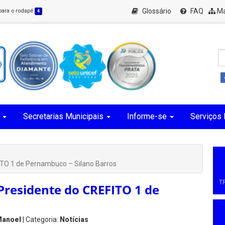
Glossário
FAQ
Ma
 para o rodapé
4
Secretarias Municipais
Informe-se
Serviços 
ITO 1 de Pernambuco – Silano Barros
T
Presidente do CREFITO 1 de
Manoel
| Categoria:
Notícias