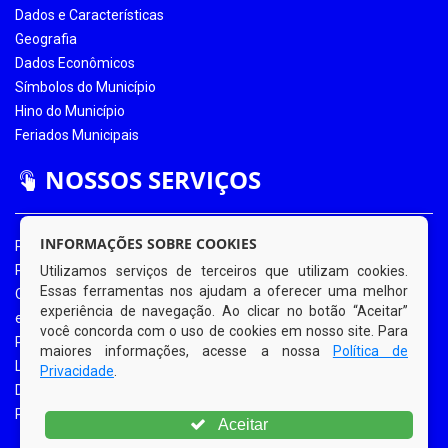
Dados e Características
Geografia
Dados Econômicos
Símbolos do Município
Hino do Município
Feriados Municipais
NOSSOS SERVIÇOS
INFORMAÇÕES SOBRE COOKIES
Portal da Transparência
Portal da Transparência COVID-19
Utilizamos serviços de terceiros que utilizam cookies.
Essas ferramentas nos ajudam a oferecer uma melhor
Ouvidoria Eletrônica
experiência de navegação. Ao clicar no botão “Aceitar”
e-SIC
você concorda com o uso de cookies em nosso site. Para
Processos de Licitação
maiores informações, acesse a nossa
Política de
Licitações em Andamento
Privacidade
.
Diário Oficial
Portal do Contribuinte
Aceitar