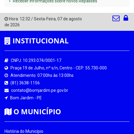
Receber Informações sobre novos Repasses
Hora:
12:32
/
Sexta-Feira
,
07 de agosto
de 2026
INSTITUCIONAL
CNPJ: 10.293.074/0001-17
Praça 19 de Julho, nº s/n, Centro - CEP: 55.730-000
Atendimento: 07:00hs às 13:00hs
(81) 3638-1156
contato@bomjardim.pe.gov.br
Bom Jardim - PE
O MUNICÍPIO
História do Município