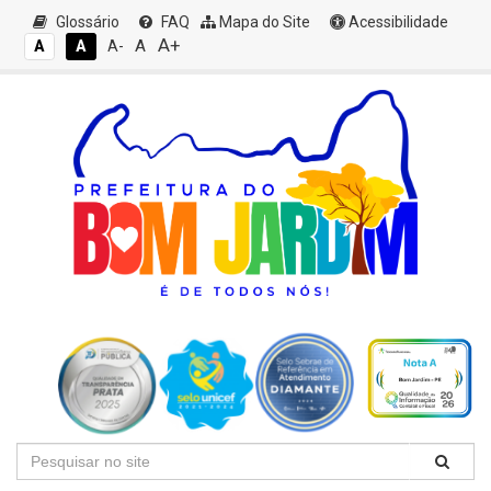
Glossário
FAQ
Mapa do Site
Acessibilidade
A+
A
A
A
A-