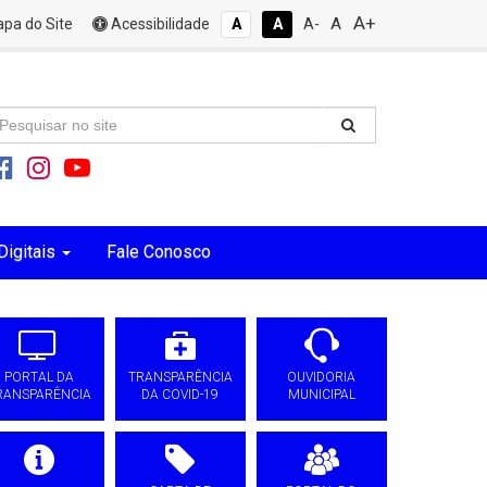
A+
A
pa do Site
Acessibilidade
A
A
A-
Digitais
Fale Conosco
PORTAL DA
TRANSPARÊNCIA
OUVIDORIA
RANSPARÊNCIA
DA COVID-19
MUNICIPAL