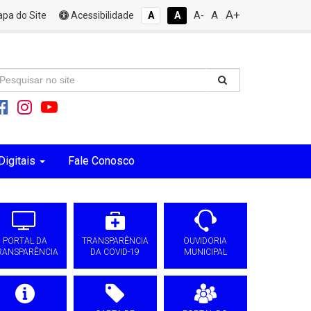
A+
A
pa do Site
Acessibilidade
A
A
A-
Digitais
Fale Conosco
PORTAL DA
TRANSPARÊNCIA
OUVIDORIA
RANSPARÊNCIA
DA COVID-19
MUNICIPAL