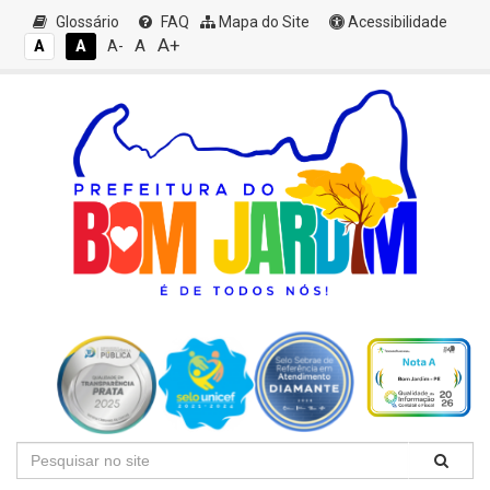
Glossário
FAQ
Mapa do Site
Acessibilidade
A+
A
A
A
A-