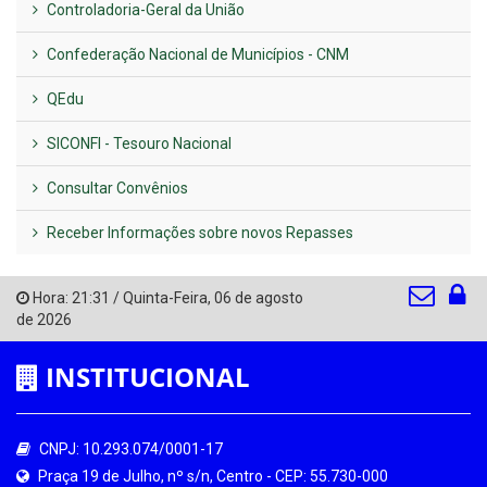
Controladoria-Geral da União
Confederação Nacional de Municípios - CNM
QEdu
SICONFI - Tesouro Nacional
Consultar Convênios
Receber Informações sobre novos Repasses
Hora:
21:31
/
Quinta-Feira
,
06 de agosto
de 2026
INSTITUCIONAL
CNPJ: 10.293.074/0001-17
Praça 19 de Julho, nº s/n, Centro - CEP: 55.730-000