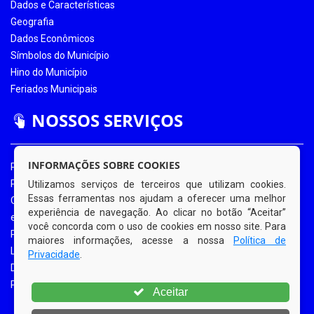
Dados e Características
Geografia
Dados Econômicos
Símbolos do Município
Hino do Município
Feriados Municipais
NOSSOS SERVIÇOS
INFORMAÇÕES SOBRE COOKIES
Portal da Transparência
Portal da Transparência COVID-19
Utilizamos serviços de terceiros que utilizam cookies.
Essas ferramentas nos ajudam a oferecer uma melhor
Ouvidoria Eletrônica
experiência de navegação. Ao clicar no botão “Aceitar”
e-SIC
você concorda com o uso de cookies em nosso site. Para
Processos de Licitação
maiores informações, acesse a nossa
Política de
Licitações em Andamento
Privacidade
.
Diário Oficial
Portal do Contribuinte
Aceitar