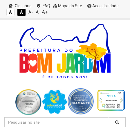
Glossário
FAQ
Mapa do Site
Acessibilidade
A+
A
A
A
A-