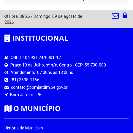
Hora:
08:26
/
Domingo
,
09 de agosto de
2026
INSTITUCIONAL
CNPJ: 10.293.074/0001-17
Praça 19 de Julho, nº s/n, Centro - CEP: 55.730-000
Atendimento: 07:00hs às 13:00hs
(81) 3638-1156
contato@bomjardim.pe.gov.br
Bom Jardim - PE
O MUNICÍPIO
História do Município