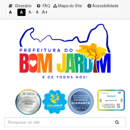
Glossário
FAQ
Mapa do Site
Acessibilidade
A+
A
A
A
A-