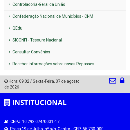
Controladoria-Geral da União
Confederação Nacional de Municípios - CNM
QEdu
SICONFI - Tesouro Nacional
Consultar Convênios
Receber Informações sobre novos Repasses
Hora:
09:02
/
Sexta-Feira
,
07 de agosto
de 2026
INSTITUCIONAL
CNPJ: 10.293.074/0001-17
Praça 19 de Julho, nº s/n, Centro - CEP: 55.730-000