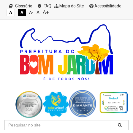
Glossário
FAQ
Mapa do Site
Acessibilidade
A+
A
A
A
A-