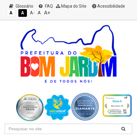
Glossário
FAQ
Mapa do Site
Acessibilidade
A+
A
A
A
A-