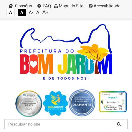
Glossário
FAQ
Mapa do Site
Acessibilidade
A+
A
A
A
A-