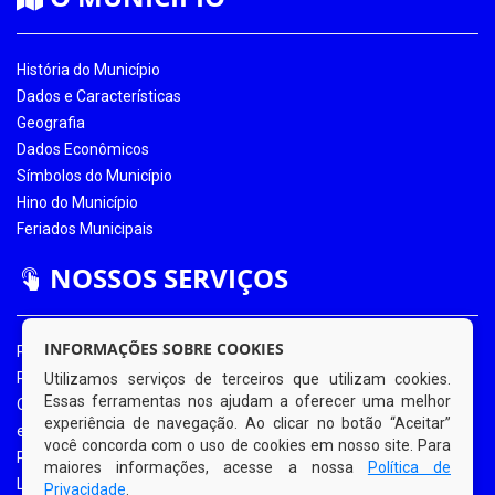
História do Município
Dados e Características
Geografia
Dados Econômicos
Símbolos do Município
Hino do Município
Feriados Municipais
NOSSOS SERVIÇOS
INFORMAÇÕES SOBRE COOKIES
Portal da Transparência
Portal da Transparência COVID-19
Utilizamos serviços de terceiros que utilizam cookies.
Essas ferramentas nos ajudam a oferecer uma melhor
Ouvidoria Eletrônica
experiência de navegação. Ao clicar no botão “Aceitar”
e-SIC
você concorda com o uso de cookies em nosso site. Para
Processos de Licitação
maiores informações, acesse a nossa
Política de
Licitações em Andamento
Privacidade
.