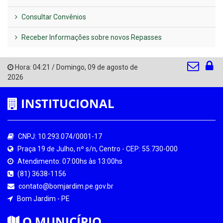
Consultar Convênios
Receber Informações sobre novos Repasses
Hora:
04:21
/
Domingo
,
09 de agosto de
2026
INSTITUCIONAL
CNPJ: 10.293.074/0001-17
Praça 19 de Julho, nº s/n, Centro - CEP: 55.730-000
Atendimento: 07:00hs às 13:00hs
(81) 3638-1156
contato@bomjardim.pe.gov.br
Bom Jardim - PE
O MUNICÍPIO