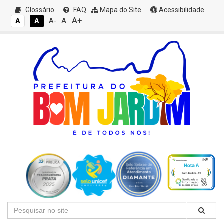
Glossário
FAQ
Mapa do Site
Acessibilidade
A+
A
A
A
A-