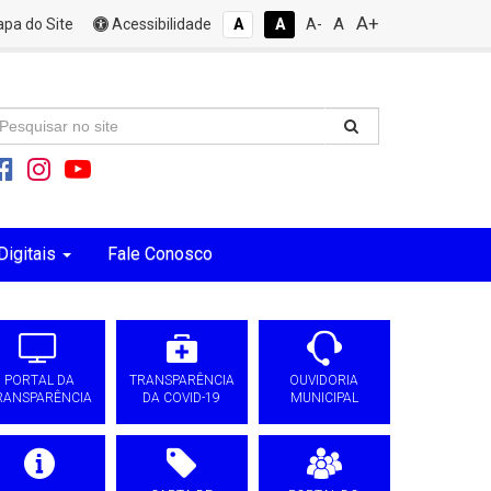
A+
A
pa do Site
Acessibilidade
A
A
A-
Digitais
Fale Conosco
PORTAL DA
TRANSPARÊNCIA
OUVIDORIA
RANSPARÊNCIA
DA COVID-19
MUNICIPAL