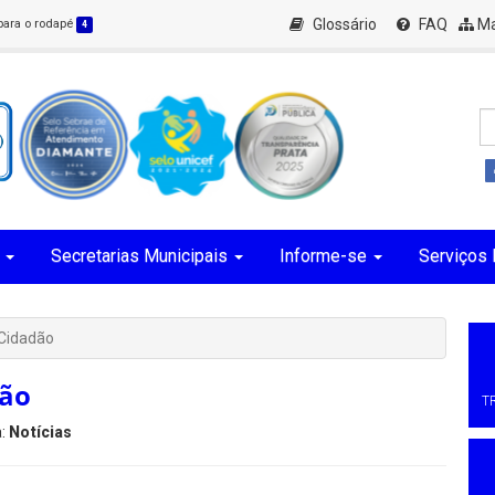
Glossário
FAQ
Ma
 para o rodapé
4
Secretarias Municipais
Informe-se
Serviços 
 Cidadão
dão
T
a:
Notícias