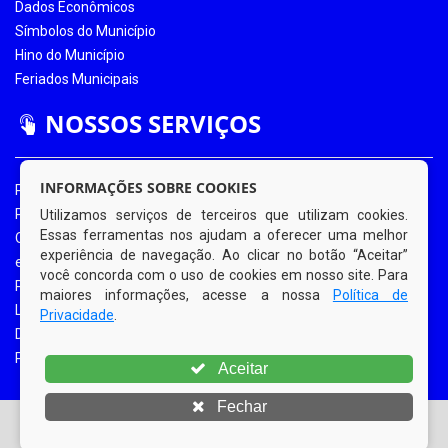
Dados Econômicos
Símbolos do Município
Hino do Município
Feriados Municipais
NOSSOS SERVIÇOS
INFORMAÇÕES SOBRE COOKIES
Portal da Transparência
Portal da Transparência COVID-19
Utilizamos serviços de terceiros que utilizam cookies.
Essas ferramentas nos ajudam a oferecer uma melhor
Ouvidoria Eletrônica
experiência de navegação. Ao clicar no botão “Aceitar”
e-SIC
você concorda com o uso de cookies em nosso site. Para
Processos de Licitação
maiores informações, acesse a nossa
Política de
Licitações em Andamento
Privacidade
.
Diário Oficial
Portal do Contribuinte
Aceitar
Fechar
© Copyright 2026 Prefeitura Municipal de Bom Jardim |
Todos os direitos reservados