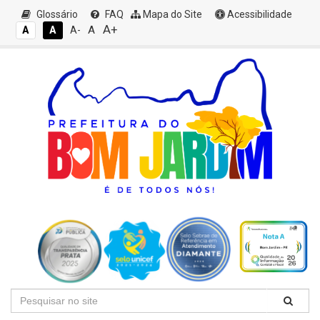
Glossário
FAQ
Mapa do Site
Acessibilidade
A+
A
A
A
A-