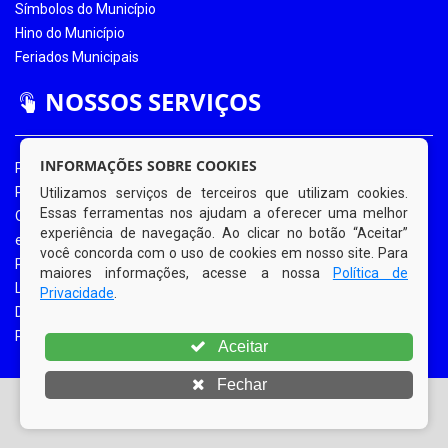
Símbolos do Município
Hino do Município
Feriados Municipais
NOSSOS SERVIÇOS
INFORMAÇÕES SOBRE COOKIES
Portal da Transparência
Portal da Transparência COVID-19
Utilizamos serviços de terceiros que utilizam cookies.
Essas ferramentas nos ajudam a oferecer uma melhor
Ouvidoria Eletrônica
experiência de navegação. Ao clicar no botão “Aceitar”
e-SIC
você concorda com o uso de cookies em nosso site. Para
Processos de Licitação
maiores informações, acesse a nossa
Política de
Licitações em Andamento
Privacidade
.
Diário Oficial
Portal do Contribuinte
Aceitar
Fechar
© Copyright 2026 Prefeitura Municipal de Bom Jardim |
Todos os direitos reservados