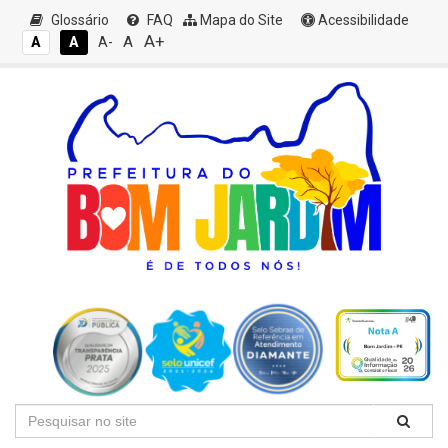
Glossário
FAQ
Mapa do Site
Acessibilidade
A+
A
A
A
A-