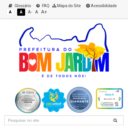
Glossário
FAQ
Mapa do Site
Acessibilidade
A+
A
A
A
A-