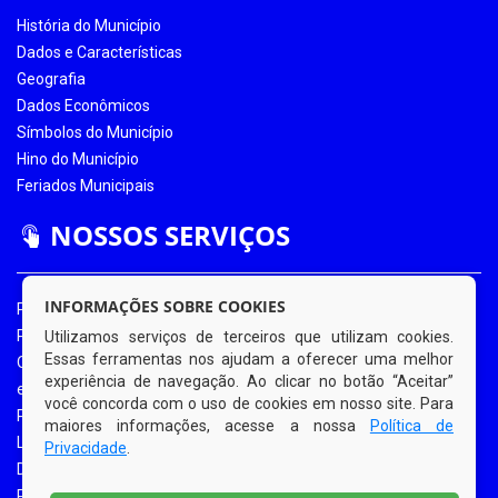
História do Município
Dados e Características
Geografia
Dados Econômicos
Símbolos do Município
Hino do Município
Feriados Municipais
NOSSOS SERVIÇOS
INFORMAÇÕES SOBRE COOKIES
Portal da Transparência
Portal da Transparência COVID-19
Utilizamos serviços de terceiros que utilizam cookies.
Essas ferramentas nos ajudam a oferecer uma melhor
Ouvidoria Eletrônica
experiência de navegação. Ao clicar no botão “Aceitar”
e-SIC
você concorda com o uso de cookies em nosso site. Para
Processos de Licitação
maiores informações, acesse a nossa
Política de
Licitações em Andamento
Privacidade
.
Diário Oficial
Portal do Contribuinte