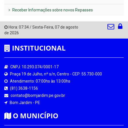
Receber Informações sobre novos Repasses
Hora:
07:34
/
Sexta-Feira
,
07 de agosto
de 2026
INSTITUCIONAL
CNPJ: 10.293.074/0001-17
Praça 19 de Julho, nº s/n, Centro - CEP: 55.730-000
Atendimento: 07:00hs às 13:00hs
(81) 3638-1156
contato@bomjardim.pe.gov.br
Bom Jardim - PE
O MUNICÍPIO