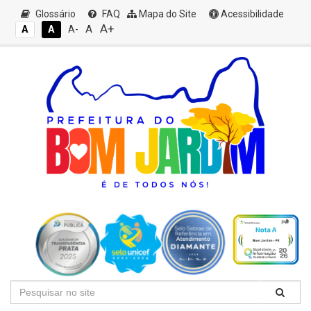
Glossário
FAQ
Mapa do Site
Acessibilidade
A+
A
A
A
A-