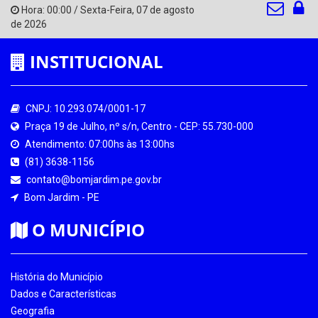
Hora:
00:00
/
Sexta-Feira
,
07 de agosto
de 2026
INSTITUCIONAL
CNPJ: 10.293.074/0001-17
Praça 19 de Julho, nº s/n, Centro - CEP: 55.730-000
Atendimento: 07:00hs às 13:00hs
(81) 3638-1156
contato@bomjardim.pe.gov.br
Bom Jardim - PE
O MUNICÍPIO
História do Município
Dados e Características
Geografia