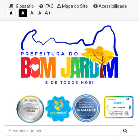
Glossário
FAQ
Mapa do Site
Acessibilidade
A+
A
A
A
A-