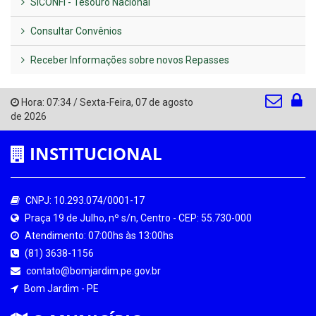
SICONFI - Tesouro Nacional
Consultar Convênios
Receber Informações sobre novos Repasses
Hora:
07:34
/
Sexta-Feira
,
07 de agosto
de 2026
INSTITUCIONAL
CNPJ: 10.293.074/0001-17
Praça 19 de Julho, nº s/n, Centro - CEP: 55.730-000
Atendimento: 07:00hs às 13:00hs
(81) 3638-1156
contato@bomjardim.pe.gov.br
Bom Jardim - PE