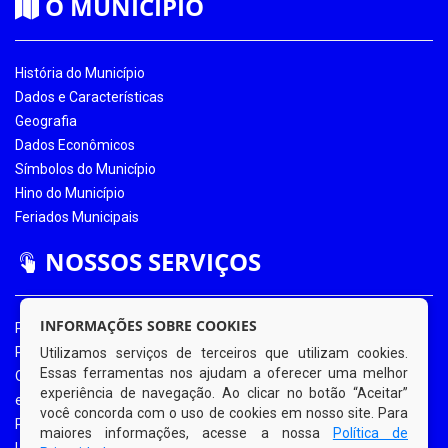
O MUNICÍPIO
História do Município
Dados e Características
Geografia
Dados Econômicos
Símbolos do Município
Hino do Município
Feriados Municipais
NOSSOS SERVIÇOS
INFORMAÇÕES SOBRE COOKIES
Portal da Transparência
Portal da Transparência COVID-19
Utilizamos serviços de terceiros que utilizam cookies.
Essas ferramentas nos ajudam a oferecer uma melhor
Ouvidoria Eletrônica
experiência de navegação. Ao clicar no botão “Aceitar”
e-SIC
você concorda com o uso de cookies em nosso site. Para
Processos de Licitação
maiores informações, acesse a nossa
Política de
Licitações em Andamento