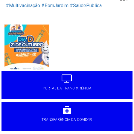
#Multivacinação
#BomJardim
#SaúdePública
'
PORTAL DA TRANSPARÊNCIA
TRANSPARÊNCIA DA COVID-19