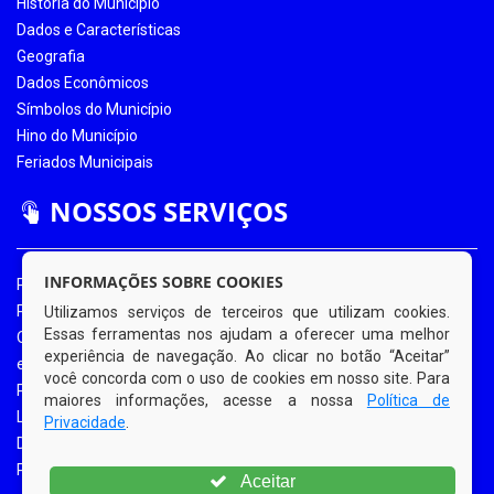
História do Município
Dados e Características
Geografia
Dados Econômicos
Símbolos do Município
Hino do Município
Feriados Municipais
NOSSOS SERVIÇOS
INFORMAÇÕES SOBRE COOKIES
Portal da Transparência
Portal da Transparência COVID-19
Utilizamos serviços de terceiros que utilizam cookies.
Essas ferramentas nos ajudam a oferecer uma melhor
Ouvidoria Eletrônica
experiência de navegação. Ao clicar no botão “Aceitar”
e-SIC
você concorda com o uso de cookies em nosso site. Para
Processos de Licitação
maiores informações, acesse a nossa
Política de
Licitações em Andamento
Privacidade
.
Diário Oficial
Portal do Contribuinte
Aceitar