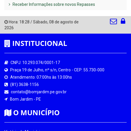
Receber Informações sobre novos Repasses
Hora:
18:28
/
Sábado
,
08 de agosto de
2026
INSTITUCIONAL
CNPJ: 10.293.074/0001-17
Praça 19 de Julho, nº s/n, Centro - CEP: 55.730-000
Atendimento: 07:00hs às 13:00hs
(81) 3638-1156
contato@bomjardim.pe.gov.br
Bom Jardim - PE
O MUNICÍPIO