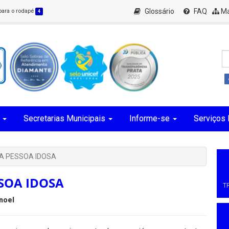
Glossário
FAQ
Ma
 para o rodapé
4
Secretarias Municipais
Informe-se
Serviços 
DA PESSOA IDOSA
SSOA IDOSA
T
noel