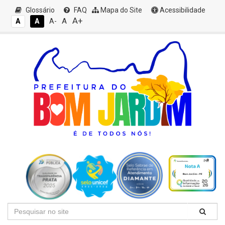
Glossário
FAQ
Mapa do Site
Acessibilidade
A+
A
A
A
A-