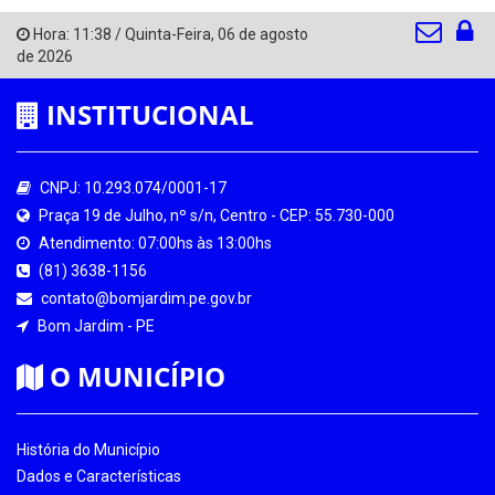
Hora:
11:38
/
Quinta-Feira
,
06 de agosto
de 2026
INSTITUCIONAL
CNPJ: 10.293.074/0001-17
Praça 19 de Julho, nº s/n, Centro - CEP: 55.730-000
Atendimento: 07:00hs às 13:00hs
(81) 3638-1156
contato@bomjardim.pe.gov.br
Bom Jardim - PE
O MUNICÍPIO
História do Município
Dados e Características