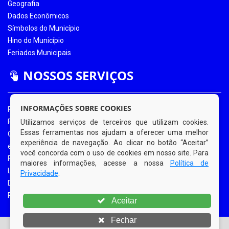
Geografia
Dados Econômicos
Símbolos do Município
Hino do Município
Feriados Municipais
NOSSOS SERVIÇOS
INFORMAÇÕES SOBRE COOKIES
Portal da Transparência
Portal da Transparência COVID-19
Utilizamos serviços de terceiros que utilizam cookies.
Essas ferramentas nos ajudam a oferecer uma melhor
Ouvidoria Eletrônica
experiência de navegação. Ao clicar no botão “Aceitar”
e-SIC
você concorda com o uso de cookies em nosso site. Para
Processos de Licitação
maiores informações, acesse a nossa
Política de
Licitações em Andamento
Privacidade
.
Diário Oficial
Portal do Contribuinte
Aceitar
Fechar