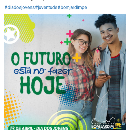
#diadosjovens
#juventude
#bomjardimpe