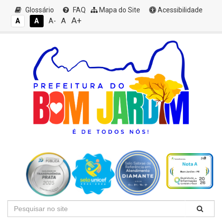
Glossário
FAQ
Mapa do Site
Acessibilidade
A+
A
A
A
A-