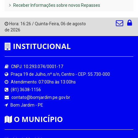
Receber Informações sobre novos Repasses
Hora:
16:26
/
Quinta-Feira
,
06 de agosto
de 2026
INSTITUCIONAL
CNPJ: 10.293.074/0001-17
Praça 19 de Julho, nº s/n, Centro - CEP: 55.730-000
Atendimento: 07:00hs às 13:00hs
(81) 3638-1156
contato@bomjardim.pe.gov.br
Bom Jardim - PE
O MUNICÍPIO