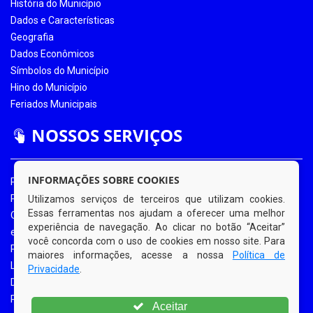
História do Município
Dados e Características
Geografia
Dados Econômicos
Símbolos do Município
Hino do Município
Feriados Municipais
NOSSOS SERVIÇOS
INFORMAÇÕES SOBRE COOKIES
Portal da Transparência
Portal da Transparência COVID-19
Utilizamos serviços de terceiros que utilizam cookies.
Essas ferramentas nos ajudam a oferecer uma melhor
Ouvidoria Eletrônica
experiência de navegação. Ao clicar no botão “Aceitar”
e-SIC
você concorda com o uso de cookies em nosso site. Para
Processos de Licitação
maiores informações, acesse a nossa
Política de
Licitações em Andamento
Privacidade
.
Diário Oficial
Portal do Contribuinte
Aceitar