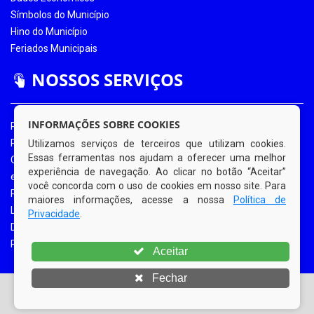
Símbolos do Município
Hino do Município
Feriados Municipais
NOSSOS SERVIÇOS
INFORMAÇÕES SOBRE COOKIES
Portal da Transparência
Portal da Transparência COVID-19
Utilizamos serviços de terceiros que utilizam cookies.
Essas ferramentas nos ajudam a oferecer uma melhor
Ouvidoria Eletrônica
experiência de navegação. Ao clicar no botão “Aceitar”
e-SIC
você concorda com o uso de cookies em nosso site. Para
Processos de Licitação
maiores informações, acesse a nossa
Política de
Licitações em Andamento
Privacidade
.
Diário Oficial
Portal do Contribuinte
Aceitar
Fechar
© Copyright 2026 Prefeitura Municipal de Bom Jardim |
Todos os direitos reservados