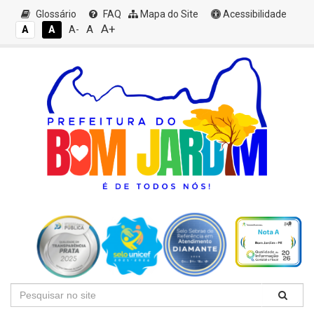
Glossário
FAQ
Mapa do Site
Acessibilidade
A+
A
A
A
A-