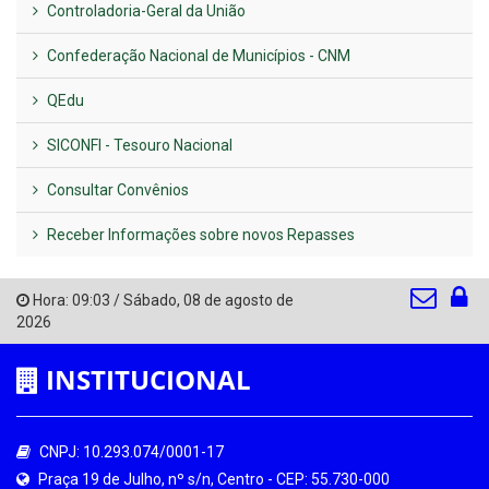
Controladoria-Geral da União
Confederação Nacional de Municípios - CNM
QEdu
SICONFI - Tesouro Nacional
Consultar Convênios
Receber Informações sobre novos Repasses
Hora:
09:03
/
Sábado
,
08 de agosto de
2026
INSTITUCIONAL
CNPJ: 10.293.074/0001-17
Praça 19 de Julho, nº s/n, Centro - CEP: 55.730-000