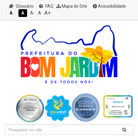
Glossário
FAQ
Mapa do Site
Acessibilidade
A+
A
A
A
A-