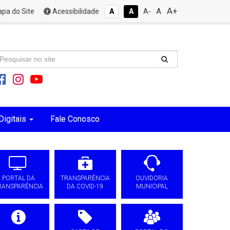
A+
A
pa do Site
Acessibilidade
A
A
A-
Digitais
Fale Conosco
PORTAL DA
TRANSPARÊNCIA
OUVIDORIA
RANSPARÊNCIA
DA COVID-19
MUNICIPAL