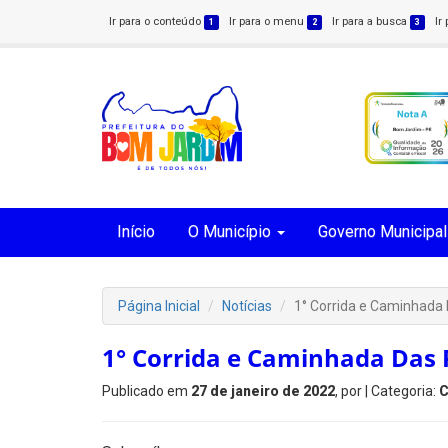
Ir para o conteúdo
Ir para o menu
Ir para a busca
Ir
1
2
3
Início
O Município
Governo Municipal
Página Inicial
Notícias
1° Corrida e Caminhada
1° Corrida e Caminhada Das 
Publicado em
27 de janeiro de 2022
, por
| Categoria:
C