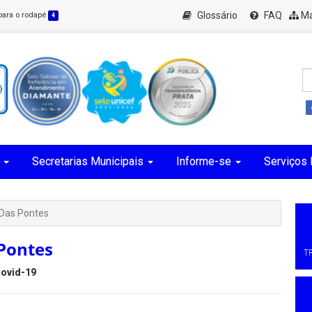
Glossário
FAQ
Ma
 para o rodapé
4
Secretarias Municipais
Informe-se
Serviços 
 Das Pontes
Pontes
T
ovid-19