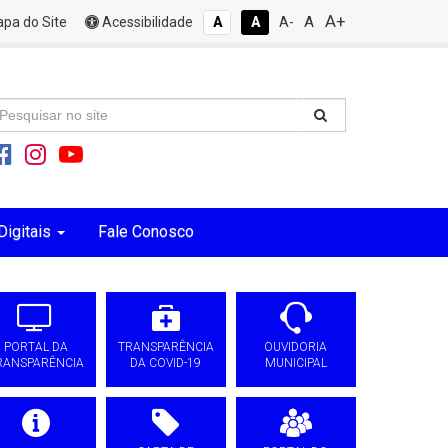
A+
A
pa do Site
Acessibilidade
A
A
A-
Digitais
Fale Conosco
PORTAL DA
TRANSPARÊNCIA
OUVIDORIA
RANSPARÊNCIA
DA COVID-19
MUNICIPAL