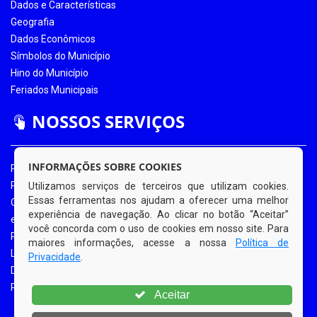
Dados e Características
Geografia
Dados Econômicos
Símbolos do Município
Hino do Município
Feriados Municipais
NOSSOS SERVIÇOS
INFORMAÇÕES SOBRE COOKIES
Portal da Transparência
Portal da Transparência COVID-19
Utilizamos serviços de terceiros que utilizam cookies.
Essas ferramentas nos ajudam a oferecer uma melhor
Ouvidoria Eletrônica
experiência de navegação. Ao clicar no botão “Aceitar”
e-SIC
você concorda com o uso de cookies em nosso site. Para
Processos de Licitação
maiores informações, acesse a nossa
Política de
Licitações em Andamento
Privacidade
.
Diário Oficial
Portal do Contribuinte
Aceitar