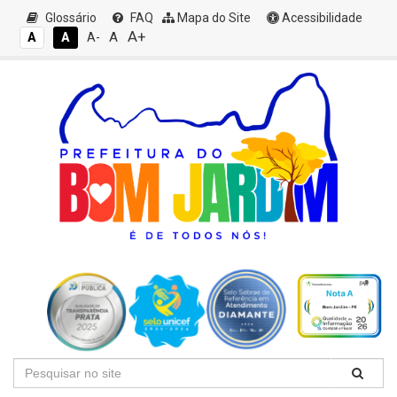
Glossário
FAQ
Mapa do Site
Acessibilidade
A+
A
A
A
A-