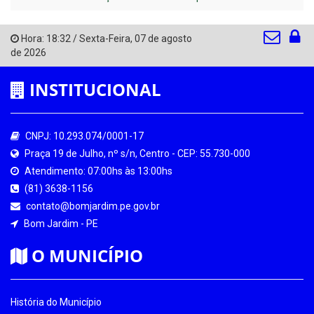
Hora:
18:32
/
Sexta-Feira
,
07 de agosto
de 2026
INSTITUCIONAL
CNPJ: 10.293.074/0001-17
Praça 19 de Julho, nº s/n, Centro - CEP: 55.730-000
Atendimento: 07:00hs às 13:00hs
(81) 3638-1156
contato@bomjardim.pe.gov.br
Bom Jardim - PE
O MUNICÍPIO
História do Município