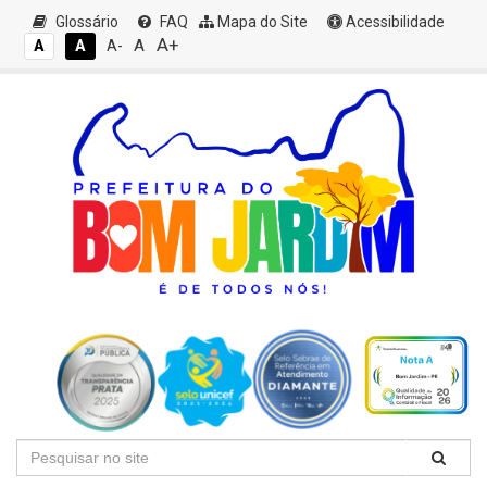
Glossário
FAQ
Mapa do Site
Acessibilidade
A+
A
A
A
A-