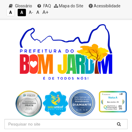
Glossário
FAQ
Mapa do Site
Acessibilidade
A+
A
A
A
A-