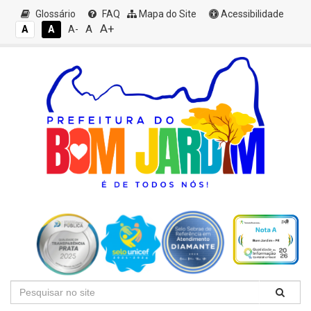
Glossário
FAQ
Mapa do Site
Acessibilidade
A+
A
A
A
A-