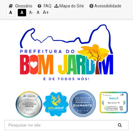
Glossário
FAQ
Mapa do Site
Acessibilidade
A+
A
A
A
A-