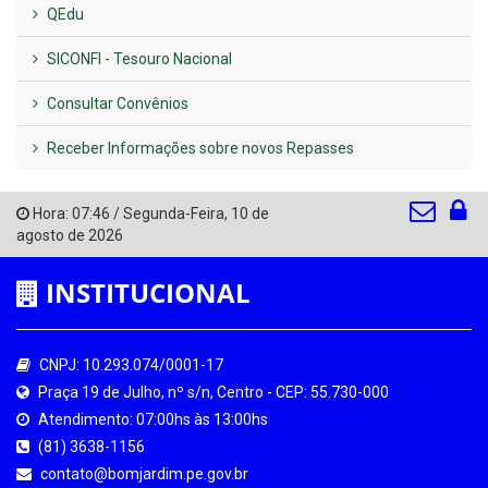
QEdu
SICONFI - Tesouro Nacional
Consultar Convênios
Receber Informações sobre novos Repasses
Hora:
07:46
/
Segunda-Feira
,
10 de
agosto de 2026
INSTITUCIONAL
CNPJ: 10.293.074/0001-17
Praça 19 de Julho, nº s/n, Centro - CEP: 55.730-000
Atendimento: 07:00hs às 13:00hs
(81) 3638-1156
contato@bomjardim.pe.gov.br