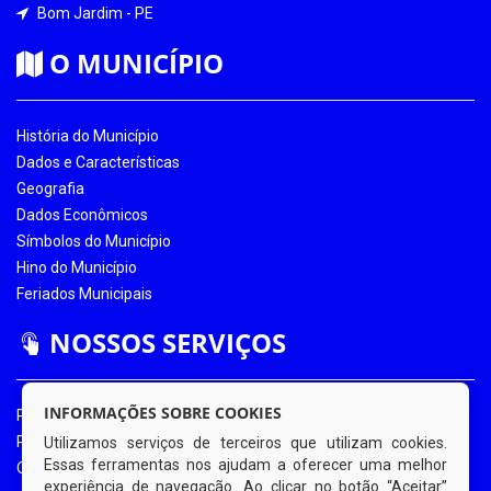
Bom Jardim - PE
O MUNICÍPIO
História do Município
Dados e Características
Geografia
Dados Econômicos
Símbolos do Município
Hino do Município
Feriados Municipais
NOSSOS SERVIÇOS
INFORMAÇÕES SOBRE COOKIES
Portal da Transparência
Portal da Transparência COVID-19
Utilizamos serviços de terceiros que utilizam cookies.
Essas ferramentas nos ajudam a oferecer uma melhor
Ouvidoria Eletrônica
experiência de navegação. Ao clicar no botão “Aceitar”