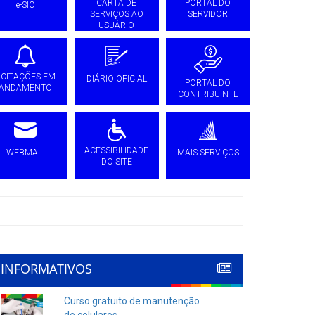
CARTA DE
PORTAL DO
e-SIC
SERVIÇOS AO
SERVIDOR
USUÁRIO
ICITAÇÕES EM
DIÁRIO OFICIAL
PORTAL DO
ANDAMENTO
CONTRIBUINTE
ACESSIBILIDADE
WEBMAIL
MAIS SERVIÇOS
DO SITE
INFORMATIVOS
Curso gratuito de manutenção