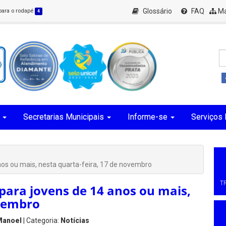
Glossário
FAQ
Ma
 para o rodapé
4
Secretarias Municipais
Informe-se
Serviços 
nos ou mais, nesta quarta-feira, 17 de novembro
T
para jovens de 14 anos ou mais,
ovembro
Manoel
| Categoria:
Notícias