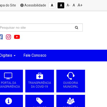
A+
A
pa do Site
Acessibilidade
A
A
A-
Digitais
Fale Conosco
PORTAL DA
TRANSPARÊNCIA
OUVIDORIA
RANSPARÊNCIA
DA COVID-19
MUNICIPAL