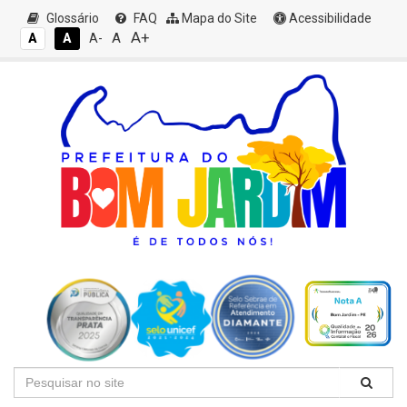
Glossário
FAQ
Mapa do Site
Acessibilidade
A+
A
A
A
A-