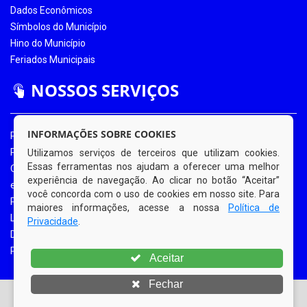
Dados Econômicos
Símbolos do Município
Hino do Município
Feriados Municipais
NOSSOS SERVIÇOS
INFORMAÇÕES SOBRE COOKIES
Portal da Transparência
Portal da Transparência COVID-19
Utilizamos serviços de terceiros que utilizam cookies.
Essas ferramentas nos ajudam a oferecer uma melhor
Ouvidoria Eletrônica
experiência de navegação. Ao clicar no botão “Aceitar”
e-SIC
você concorda com o uso de cookies em nosso site. Para
Processos de Licitação
maiores informações, acesse a nossa
Política de
Licitações em Andamento
Privacidade
.
Diário Oficial
Portal do Contribuinte
Aceitar
Fechar
© Copyright 2026 Prefeitura Municipal de Bom Jardim |