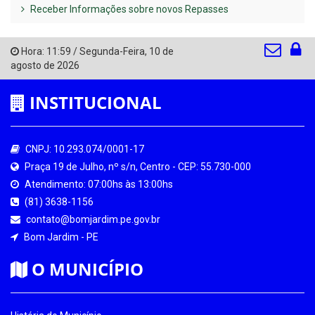
Receber Informações sobre novos Repasses
Hora:
11:59
/
Segunda-Feira
,
10 de
agosto de 2026
INSTITUCIONAL
CNPJ: 10.293.074/0001-17
Praça 19 de Julho, nº s/n, Centro - CEP: 55.730-000
Atendimento: 07:00hs às 13:00hs
(81) 3638-1156
contato@bomjardim.pe.gov.br
Bom Jardim - PE
O MUNICÍPIO