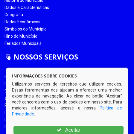
História do Município
Dados e Características
Geografia
Dados Econômicos
Símbolos do Município
Hino do Município
Feriados Municipais
NOSSOS SERVIÇOS
INFORMAÇÕES SOBRE COOKIES
Portal da Transparência
Portal da Transparência COVID-19
Utilizamos serviços de terceiros que utilizam cookies.
Essas ferramentas nos ajudam a oferecer uma melhor
Ouvidoria Eletrônica
experiência de navegação. Ao clicar no botão “Aceitar”
e-SIC
você concorda com o uso de cookies em nosso site. Para
Processos de Licitação
maiores informações, acesse a nossa
Política de
Licitações em Andamento
Privacidade
.
Diário Oficial
Portal do Contribuinte
Aceitar