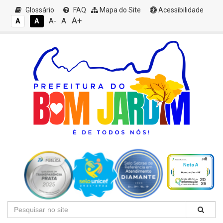
Glossário
FAQ
Mapa do Site
Acessibilidade
A+
A
A
A
A-