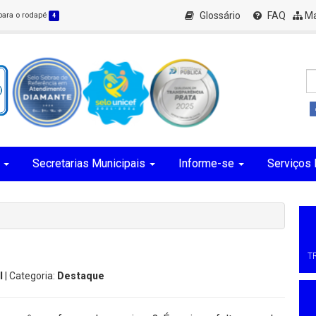
Glossário
FAQ
Ma
 para o rodapé
4
Secretarias Municipais
Informe-se
Serviços 
T
l
| Categoria:
Destaque