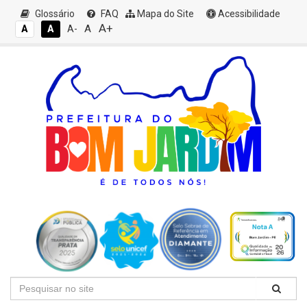
Glossário
FAQ
Mapa do Site
Acessibilidade
A+
A
A
A
A-