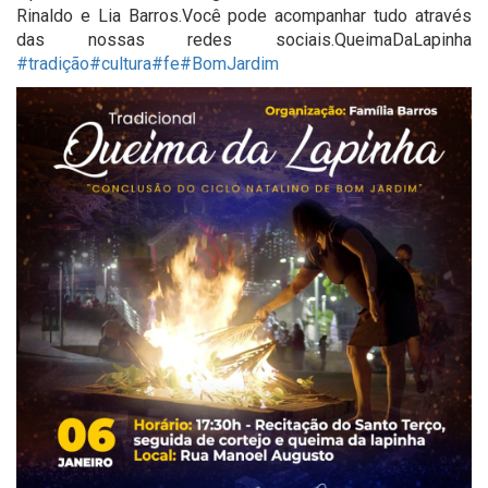
Rinaldo e Lia Barros.Você pode acompanhar tudo através
das nossas redes sociais.QueimaDaLapinha
#tradição
#cultura
#fe
#BomJardim