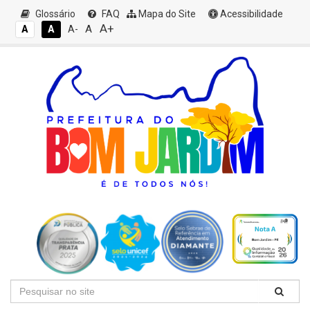
Glossário
FAQ
Mapa do Site
Acessibilidade
A+
A
A
A
A-