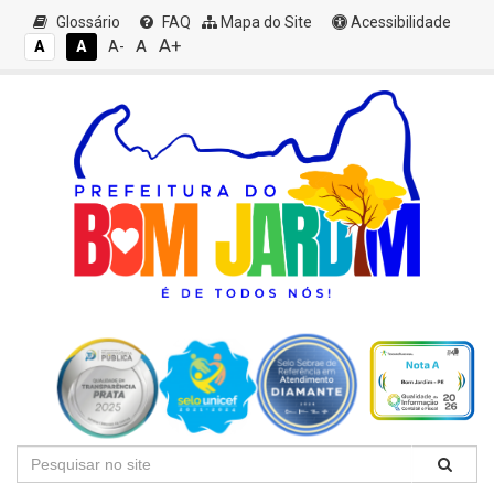
Glossário
FAQ
Mapa do Site
Acessibilidade
A+
A
A
A
A-