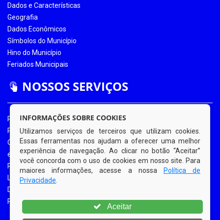
Dados e Características
Geografia
Dados Econômicos
Símbolos do Município
Hino do Município
Feriados Municipais
NOSSOS SERVIÇOS
INFORMAÇÕES SOBRE COOKIES
Portal da Transparência
Portal da Transparência COVID-19
Utilizamos serviços de terceiros que utilizam cookies.
Essas ferramentas nos ajudam a oferecer uma melhor
Ouvidoria Eletrônica
experiência de navegação. Ao clicar no botão “Aceitar”
e-SIC
você concorda com o uso de cookies em nosso site. Para
Processos de Licitação
maiores informações, acesse a nossa
Política de
Licitações em Andamento
Privacidade
.
Diário Oficial
Portal do Contribuinte
Aceitar