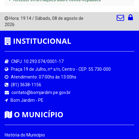
Hora:
19:14
/
Sábado
,
08 de agosto de
2026
INSTITUCIONAL
CNPJ: 10.293.074/0001-17
Praça 19 de Julho, nº s/n, Centro - CEP: 55.730-000
Atendimento: 07:00hs às 13:00hs
(81) 3638-1156
contato@bomjardim.pe.gov.br
Bom Jardim - PE
O MUNICÍPIO
História do Município